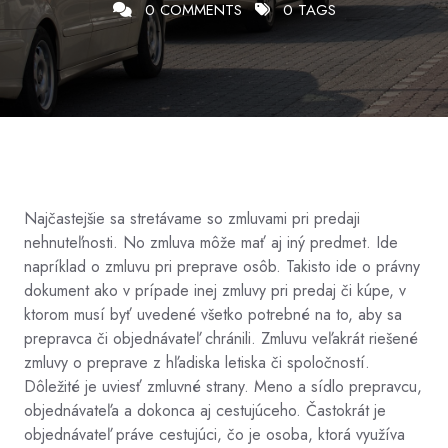
0 COMMENTS
0 TAGS
Najčastejšie sa stretávame so zmluvami pri predaji
nehnuteľnosti. No zmluva môže mať aj iný predmet. Ide
napríklad o zmluvu pri preprave osôb. Takisto ide o právny
dokument ako v prípade inej zmluvy pri predaj či kúpe, v
ktorom musí byť uvedené všetko potrebné na to, aby sa
prepravca či objednávateľ chránili. Zmluvu veľakrát riešené
zmluvy o preprave z hľadiska letiska či spoločností.
Dôležité je uviesť zmluvné strany. Meno a sídlo prepravcu,
objednávateľa a dokonca aj cestujúceho. Častokrát je
objednávateľ práve cestujúci, čo je osoba, ktorá využíva