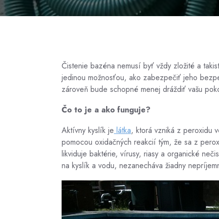
Čistenie bazéna nemusí byť vždy zložité a takis
jedinou možnosťou, ako zabezpečiť jeho bezpečn
zároveň bude schopné menej dráždiť vašu pokožk
Čo to je a ako funguje?
Aktívny kyslík je
látka
, ktorá vzniká z peroxidu
pomocou oxidačných reakcií tým, že sa z peroxid
likviduje baktérie, vírusy, riasy a organické ne
na kyslík a vodu, nezanecháva žiadny nepríjem