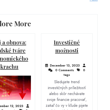
Post
lore More
j a obnova:
Investičné
dské tváre
možnosti
nomického
krachu
December 13, 2023
0 Comments
0
tags
Sledujete trend
investičných príležitostí
alebo skôr nechávate
svoje financie pracovať,
zatiaľ čo vy v kľude pijete
ember 12, 2023