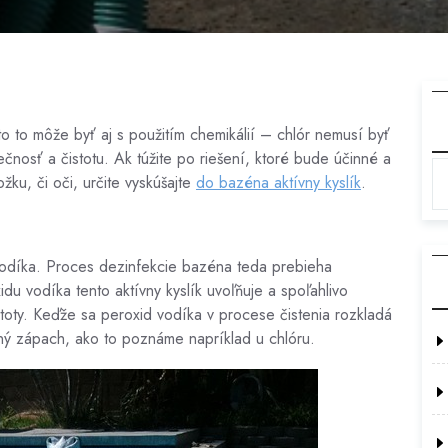
to to môže byť aj s použitím chemikálií – chlór nemusí byť
osť a čistotu. Ak túžite po riešení, ktoré bude účinné a
u, či oči, určite vyskúšajte
do bazéna aktívny kyslík
.
 vodíka. Proces dezinfekcie bazéna teda prebieha
u vodíka tento aktívny kyslík uvoľňuje a spoľahlivo
čistoty. Keďže sa peroxid vodíka v procese čistenia rozkladá
ný zápach, ako to poznáme napríklad u chlóru.