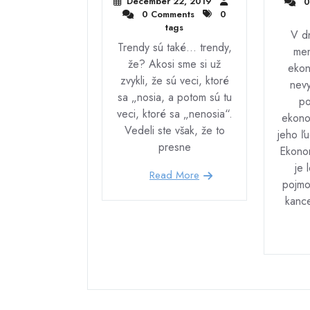
December 22, 2019
0
0 Comments
0
tags
V dn
Trendy sú také… trendy,
men
že? Akosi sme si už
ekon
zvykli, že sú veci, ktoré
nev
sa „nosia, a potom sú tu
po
veci, ktoré sa „nenosia“.
ekono
Vedeli ste však, že to
jeho ľ
presne
Ekonom
je 
Read More
pojmo
kance