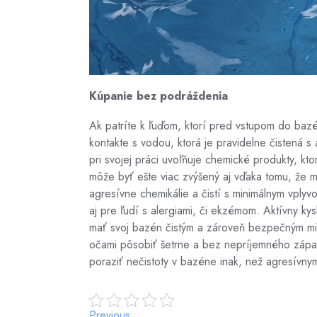
Kúpanie bez podráždenia
Ak patríte k ľuďom, ktorí pred vstupom do bazé
kontakte s vodou, ktorá je pravidelne čistená s
pri svojej práci uvoľňuje chemické produkty, kt
môže byť ešte viac zvýšený aj vďaka tomu, že m
agresívne chemikálie a čistí s minimálnym vpl
aj pre ľudí s alergiami, či ekzémom. Aktívny k
mať svoj bazén čistým a zároveň bezpečným mi
očami pôsobiť šetrne a bez nepríjemného zápac
poraziť nečistoty v bazéne inak, než agresívnym
Previous
Previous