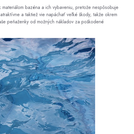
ý k materiálom bazéna a ich vybaveniu, pretože nespôsobuje
traktívne a taktiež vie napáchať veľké škody, takže okrem
 vaše peňaženky od možných nákladov za poškodené