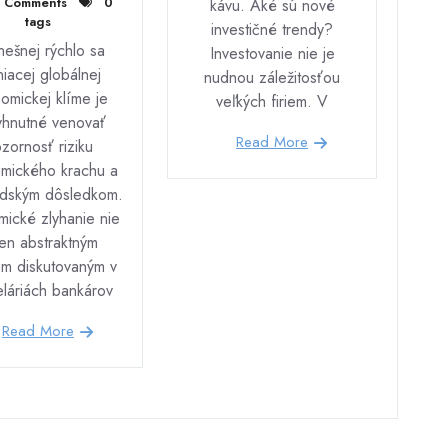
 Comments
0
kávu. Aké sú nové
tags
investičné trendy?
ešnej rýchlo sa
Investovanie nie je
iacej globálnej
nudnou záležitosťou
omickej klíme je
veľkých firiem. V
yhnutné venovať
Read More
zornosť riziku
mického krachu a
udským dôsledkom.
ické zlyhanie nie
len abstraktným
m diskutovaným v
láriách bankárov
Read More