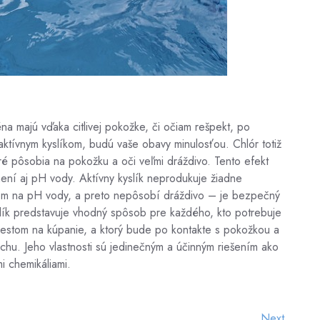
na majú vďaka citlivej pokožke, či očiam rešpekt, po
 aktívnym kyslíkom, budú vaše obavy minulosťou. Chlór totiž
oré pôsobia na pokožku a oči veľmi dráždivo. Tento efekt
ení aj pH vody. Aktívny kyslík neprodukuje žiadne
yvom na pH vody, a preto nepôsobí dráždivo – je bezpečný
yslík predstavuje vhodný spôsob pre každého, kto potrebuje
estom na kúpanie, a ktorý bude po kontakte s pokožkou a
hu. Jeho vlastnosti sú jedinečným a účinným riešením ako
i chemikáliami.
Next
Next