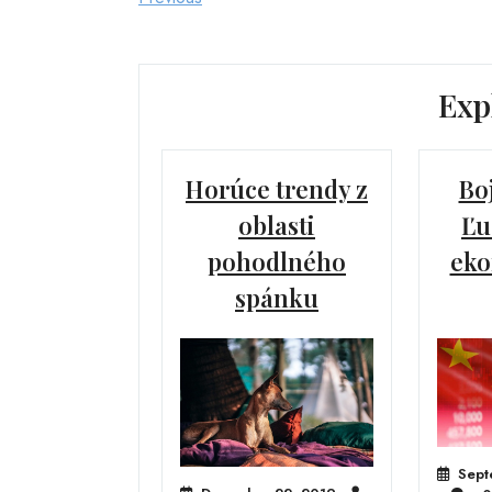
Post
Post
navigation
Exp
Horúce trendy z
Bo
oblasti
Ľu
pohodlného
eko
spánku
Sept