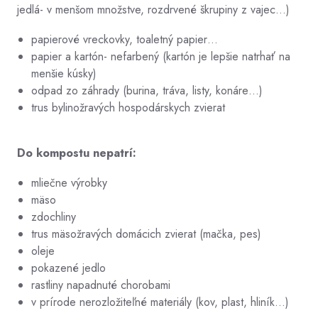
jedlá- v menšom množstve, rozdrvené škrupiny z vajec…)
papierové vreckovky, toaletný papier…
papier a kartón- nefarbený (kartón je lepšie natrhať na
menšie kúsky)
odpad zo záhrady (burina, tráva, listy, konáre…)
trus bylinožravých hospodárskych zvierat
Do kompostu nepatrí:
mliečne výrobky
mäso
zdochliny
trus mäsožravých domácich zvierat (mačka, pes)
oleje
pokazené jedlo
rastliny napadnuté chorobami
v prírode nerozložiteľné materiály (kov, plast, hliník…)