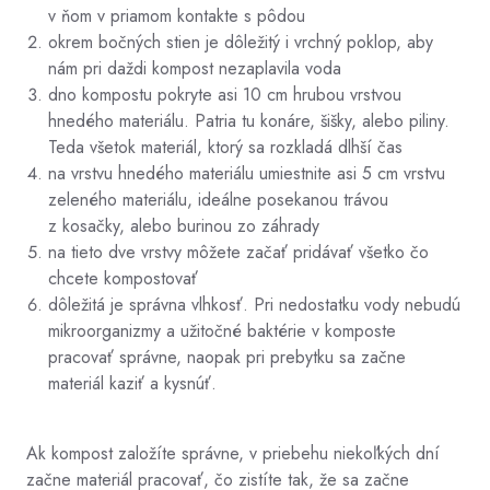
v ňom v priamom kontakte s pôdou
okrem bočných stien je dôležitý i vrchný poklop, aby
nám pri daždi kompost nezaplavila voda
dno kompostu pokryte asi 10 cm hrubou vrstvou
hnedého materiálu. Patria tu konáre, šišky, alebo piliny.
Teda všetok materiál, ktorý sa rozkladá dlhší čas
na vrstvu hnedého materiálu umiestnite asi 5 cm vrstvu
zeleného materiálu, ideálne posekanou trávou
z kosačky, alebo burinou zo záhrady
na tieto dve vrstvy môžete začať pridávať všetko čo
chcete kompostovať
dôležitá je správna vlhkosť. Pri nedostatku vody nebudú
mikroorganizmy a užitočné baktérie v komposte
pracovať správne, naopak pri prebytku sa začne
materiál kaziť a kysnúť.
Ak kompost založíte správne, v priebehu niekoľkých dní
začne materiál pracovať, čo zistíte tak, že sa začne