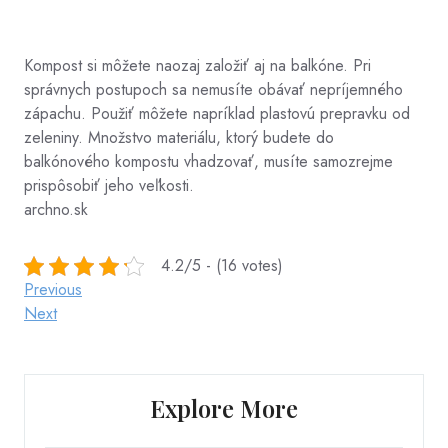
Kompost si môžete naozaj založiť aj na balkóne. Pri
správnych postupoch sa nemusíte obávať nepríjemného
zápachu. Použiť môžete napríklad plastovú prepravku od
zeleniny. Množstvo materiálu, ktorý budete do
balkónového kompostu vhadzovať, musíte samozrejme
prispôsobiť jeho veľkosti.
archno.sk
4.2/5 - (16 votes)
Post
Previous
Previous
Post
Next
Next
navigation
Post
Explore More