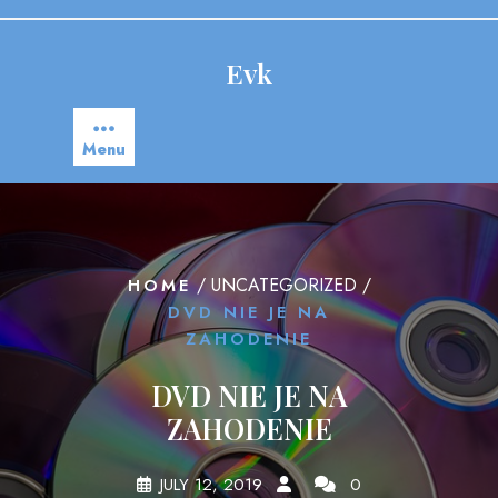
Skip
to
content
Evk
Menu
/ UNCATEGORIZED /
HOME
DVD NIE JE NA
ZAHODENIE
DVD NIE JE NA
ZAHODENIE
JULY 12, 2019
0