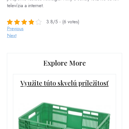
televízia a internet.
3.8/5 - (6 votes)
Post
Previous
Previous
Post
Next
Next
navigation
Post
Explore More
Využite túto skvelú príležitosť