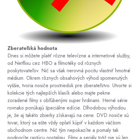
Zberateľská hodnota
Dnes si môžete platiť rôzne televízne a internetové služby,
od Netflixu cez HBO a filmotéky od rôznych
poskytovateľov. Nič sa však nerovná pocitu vlastniť hmotné
médium. Okrem rôznych obsahových výhod spomenutých
vyššie, tvoria nosiče prostriedok pre zberateľstvo. Utvorte si
kolekcie tých najlepších klasík alebo majte pekne
zoradené filmy s obľúbenými super hrdinami. Herné série
rovnako ponúkajú špeciálne edície. Dlhodobou výhodou
je, že aj takéto zbierky získavajú na cene. DVD nosiče sú
tovar, ktorý sa ešte vždy oplatí kúpiť v každom väčšom
obchodnom centre. Nič tým nepokazíte a pomaly tak
podporíte rastúcu nostalgiu. Filmy a seriály totiž nie sú len