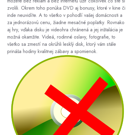
môžete bez reklám a bez internetu užiť čokoľvek čo ste si
zvolili. Okrem toho ponúka DVD aj bonusy, ktoré v kine či
inde neuvidíte. A to všetko v pohodlí vašej domácnosti a
za jednorázovú cenu, žiadne mesačné poplatky. Rovnako
aj hry, vďaka disku je videohra chránená a jej inštalácia je
možná okamžite. Videá, rodinné oslavy, fotografie, to
všetko sa zmestí na okrúhli lesklý disk, ktorý vám stále
prináša hodiny kvalitnej zábavy a spomienok.