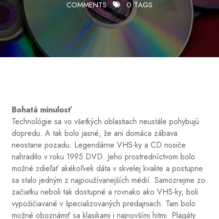
COMMENTS
0 TAGS
Bohatá minulosť
Technológie sa vo všetkých oblastiach neustále pohybujú
dopredu. A tak bolo jasné, že ani domáca zábava
neostane pozadu. Legendárne VHS-ky a CD nosiče
nahradilo v roku 1995 DVD. Jeho prostredníctvom bolo
možné zdieľať akékoľvek dáta v skvelej kvalite a postupne
sa stalo jedným z najpoužívanejších médií. Samozrejme zo
začiatku neboli tak dostupné a rovnako ako VHS-ky, boli
vypožičiavané v špecializovaných predajniach. Tam bolo
možné oboznámiť sa klasikami i najnovšími hitmi. Plagáty