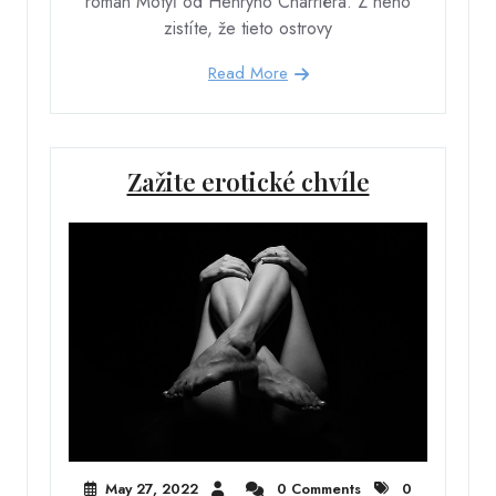
román Motýľ od Henryho Charriéra. Z neho
zistíte, že tieto ostrovy
Read More
Zažite erotické chvíle
May 27, 2022
0 Comments
0