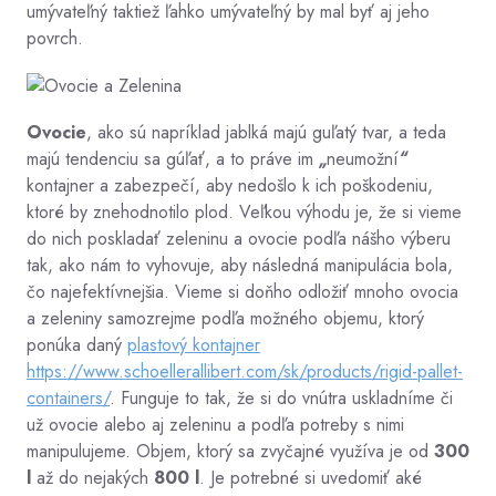
umývateľný taktiež ľahko umývateľný by mal byť aj jeho
povrch.
Ovocie
, ako sú napríklad jablká majú guľatý tvar, a teda
majú tendenciu sa gúľať, a to práve im
„
neumožní
“
kontajner a zabezpečí, aby nedošlo k ich poškodeniu,
ktoré by znehodnotilo plod. Veľkou výhodu je, že si vieme
do nich poskladať zeleninu a ovocie podľa nášho výberu
tak, ako nám to vyhovuje, aby následná manipulácia bola,
čo najefektívnejšia. Vieme si doňho odložiť mnoho ovocia
a zeleniny samozrejme podľa možného objemu, ktorý
ponúka daný
plastový kontajner
https://www.schoellerallibert.com/sk/products/rigid-pallet-
containers/
. Funguje to tak, že si do vnútra uskladníme či
už ovocie alebo aj zeleninu a podľa potreby s nimi
manipulujeme. Objem, ktorý sa zvyčajné využíva je od
300
l
až do nejakých
800 l
. Je potrebné si uvedomiť aké