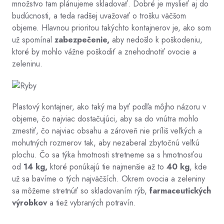
množstvo tam plánujeme skladovať. Dobré je myslieť aj do
budúcnosti, a teda radšej uvažovať o trošku väčšom
objeme. Hlavnou prioritou takýchto kontajnerov je, ako som
už spomínal
zabezpečenie,
aby nedošlo k poškodeniu,
ktoré by mohlo vážne poškodiť a znehodnotiť ovocie a
zeleninu.
Plastový kontajner, ako taký ma byť podľa môjho názoru v
objeme, čo najviac dostačujúci, aby sa do vnútra mohlo
zmestiť, čo najviac obsahu a zároveň nie príliš veľkých a
mohutných rozmerov tak, aby nezaberal zbytočnú veľkú
plochu. Čo sa týka hmotnosti stretneme sa s hmotnosťou
od
14 kg,
ktoré ponúkajú tie najmenšie až to
40 kg
, kde
už sa bavíme o tých najväčších. Okrem ovocia a zeleniny
sa môžeme stretnúť so skladovaním rýb,
farmaceutických
výrobkov
a tiež vybraných potravín.