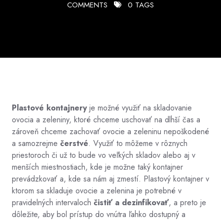
COMMENTS
0 TAGS
Plastové kontajnery
je možné využiť na skladovanie
ovocia a zeleniny, ktoré chceme uschovať na dlhší čas a
zároveň chceme zachovať ovocie a zeleninu nepoškodené
a samozrejme
čerstvé
. Využiť to môžeme v rôznych
priestoroch či už to bude vo veľkých skladov alebo aj v
menších miestnostiach, kde je možne taký kontajner
prevádzkovať a, kde sa nám aj zmestí. Plastový kontajner v
ktorom sa skladuje ovocie a zelenina je potrebné v
pravidelných intervaloch
čistiť a dezinfikovať
, a preto je
dôležite, aby bol prístup do vnútra ľahko dostupný a