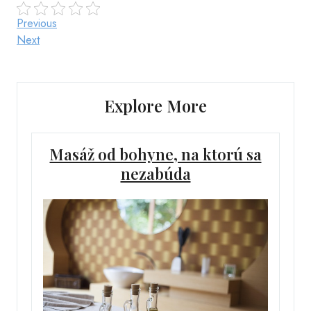
Post
Previous
Previous
Post
Next
Next
navigation
Post
Explore More
Masáž od bohyne, na ktorú sa
nezabúda