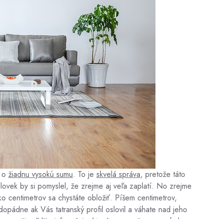
á o
žiadnu vysokú sumu
. To je
skvelá správa
, pretože táto
lovek by si pomyslel, že zrejme aj veľa zaplatí. No zrejme
 centimetrov sa chystáte obložiť. Píšem centimetrov,
pádne ak Vás tatranský profil oslovil a váhate nad jeho