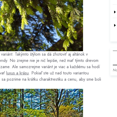
ariánt. Takýmto štýlom sa dá zhotoviť aj altánok v
íkendy. No zrejme nie je nič lepšie, než mať týmto drevom
zame. Ale samozrejme variánt je viac a každému sa hodí
No
ávať
luxus a krásu
. Pokiaľ ste už nad touto variantou
k sa pozrime na krátku charaktrestiku a cenu, aby sme boli