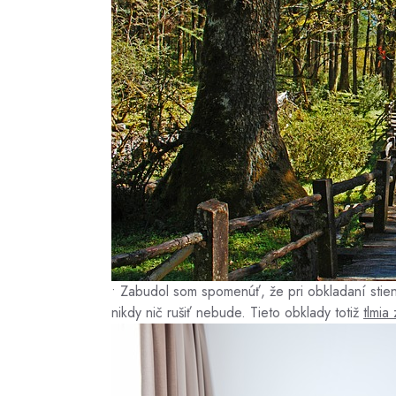
• Zabudol som spomenúť, že pri obkladaní stien
nikdy nič rušiť nebude. Tieto obklady totiž
tlmia