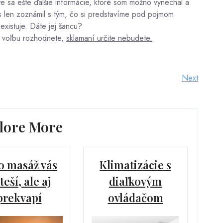
e sa ešte ďalšie informácie, ktoré som možno vynechal a
s len zoznámil s tým, čo si predstavíme pod pojmom
 existuje. Dáte jej šancu?
o voľbu rozhodnete,
sklamaní určite nebudete.
Next
Next
Post
lore More
o masáž vás
Klimatizácie s
teší, ale aj
diaľkovým
prekvapí
ovládačom