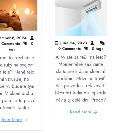
ember 8, 2024
June 24, 2023
 Comments
0
0 Comments
0 tags
tags
Aj vy ste sa tešili na leto?
adi to, keď cítite
Momentálne zažívame
e ruky na svojom
skutočne krásne slnečné
 tele? Nahé telo
obdobie. Môžeme tráviť
mi vzrušuje, no
čas pri vode a relaxovať.
že vy budete tým
Niektorí ľudia pri tej vode
m. V akom druhu
trávia aj celé dni. Prečo?
 pocítite to pravé
rušenie? Tantra
Read More
Read More