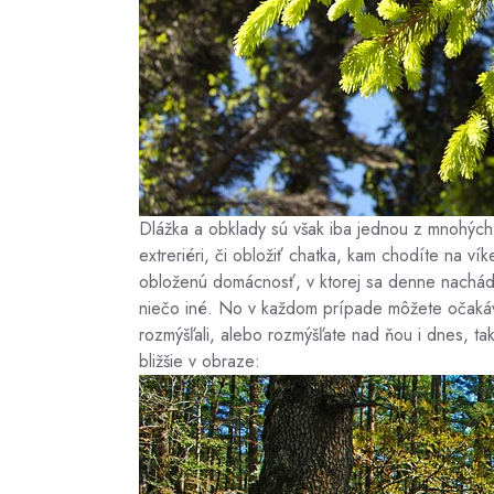
Dlážka a obklady sú však iba jednou z mnohých v
extreriéri, či obložiť chatka, kam chodíte na v
obloženú domácnosť, v ktorej sa denne nachád
niečo iné. No v každom prípade môžete očak
rozmýšľali, alebo rozmýšľate nad ňou i dnes, ta
bližšie v obraze: