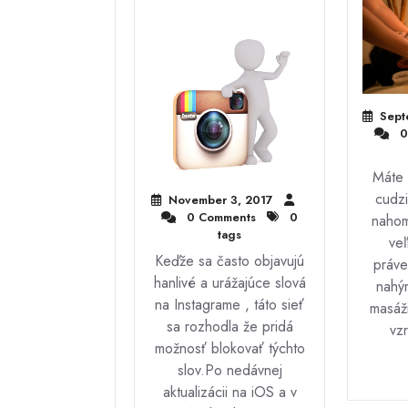
Sept
0
Máte r
cudzi
November 3, 2017
0 Comments
0
nahom
tags
veľ
Keďže sa často objavujú
práve
hanlivé a urážajúce slová
nahý
na Instagrame , táto sieť
masáži
sa rozhodla že pridá
vz
možnosť blokovať týchto
slov.Po nedávnej
aktualizácii na iOS a v