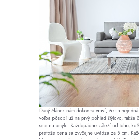
Daný článok nám dokonca vraví, že sa nejedn
voľba pôsobí už na prvý pohľad štýlovo, takže č
sme na omyle. Každopádne záleží od toho, koľko
pretože cena sa zvyčajne uvádza za 5 cm. Každo