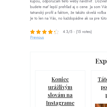
kúpou, odporúčam tieto weby navštíviť. Dozviet
budete mať lepší prehľad aj o cene. Ja som Vá
tatranský profil a faktom, že takáto skvelá voľba
Je to len na Vás, no každopádne ak sa pre tút
4.3/5 - (15 votes)
Post
Previous
Previous
Post
navigation
Exp
Koniec
Tát
urážlivým
po
slovám na
Instagrame