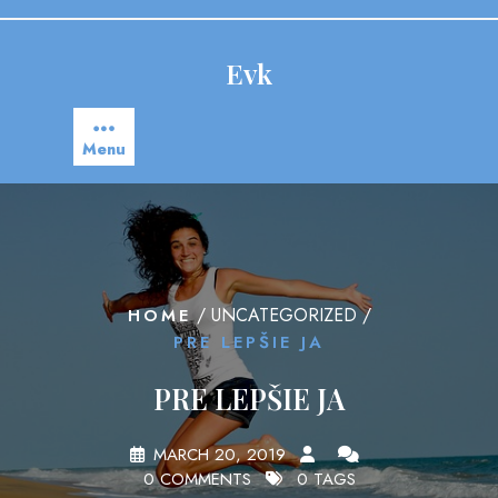
Skip
to
content
Evk
Menu
/ UNCATEGORIZED /
HOME
PRE LEPŠIE JA
PRE LEPŠIE JA
MARCH 20, 2019
0 COMMENTS
0 TAGS