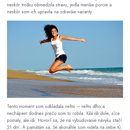
neskôr trošku obmedzila stravu, jedla menšie porcie a
neskôr som ich upravila na zdravšie varianty.
Tento moment som odkladala veľmi – veľmi dlho a
nechápem dodnes prečo som to robila. Kilá išli dole, síce
pomaly, ale išli. Hovorí sa, že na vybudovanie návyku stačí
21 dní. A pamätám sa, že akonáhle som videla na sebe tú