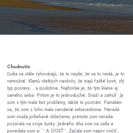
Chudnutie
Ľudia sa stále vyhovárajú, že to nejde, že sa to nedá, je to
nemožné. Klamú všetkých naokolo, že majú ťažké kosti, zlý
typ postavy… a podobne. Najhoršie je, že tým klame aj
samého seba. Pritom je to jednoduché. Snaží a zatnúť. Ja
som s tým mala tiež problémy, takže to poznám. Pamätám
sa, že som z toho mala narušené sebavedomie. Nerada
som nosila priliehavé oblečenie, pretože som nerada
pozerala na svoje šunky. Jedného dňa som sa zatla a
povedala som si ´´ A DOSŤ´´. Začala som najprv cvičiť,