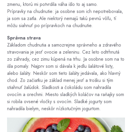
zmenu, ktorú mi potvrdila váha išlo to aj samo.
Prípravky na chudnutie: ja osobne som ich nepotrebovala,
ja som sa zatla. Ale niektorý nemajú takú pevnú vôľu, tí
môžu siahnuť po prípravkoch na chudnutie.
Správna strava
Základom chudnutia a samozrejme správneho a zdravého
stravovania je jesť ovocie a zeleninu. Cez leto odtrhnutá
zo záhrady, cez zimu kúpená na trhu. Ja osobne som na to
išla pomaly. Najprv som si dávala k jedlu šalátové listy,
alebo šaláty. Neskôr som tieto šaláty jedávala, ako hlavný
chod. Zo začiatku je základ menej jesť a trošku si tým
stiahnuť žalúdok. Sladkosti a čokoládu som nahradila
ovocím a orechmi. Miesto sladkých koláčov na raňajky som
si robila ovsené vločky s ovocím. Sladké jogurty som
nahradila bielym, neskôr nízkotučným jogurtom.