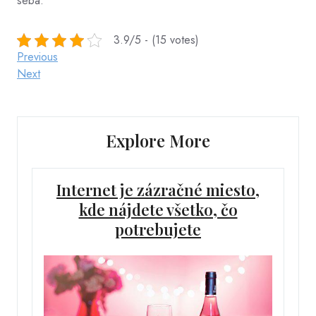
seba
.
3.9/5 - (15 votes)
Post
Previous
Previous
Post
Next
Next
navigation
Post
Explore More
Internet je zázračné miesto,
kde nájdete všetko, čo
potrebujete