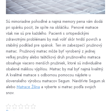
Sú mimoriadne pohodlné a najmä memory pena vám dodá
pri spánku pocit, že spíte na obláčiku. Penové matrace
však nie sú pre každého. Pacienti s ortopedickými
zdravotnými problémami by mali voliť skôr tvrdší povrch a
stabilný podklad pre spánok. Ten im zabezpečí pružinový
matrac. Pružinový matrac môže byť vyrobený z jednej
veľkej pružiny alebo taštičkový druh pružinového matraca
obsahuje viacero menších pružiniek, ktoré sú individuálne
obalené mäkkou výplňou.
Matrac by mal byť najmä kvalitný.
A kvalitné matrace s odbornou pomocou nájdete u
slovenského výrobcu matracov Segum. Navštívte Segum.sk
alebo
Matrace Žilina
a vyberte si matrac podľa svojich
snov.