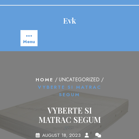
Skip
to
content
Evk
Menu
/ UNCATEGORIZED /
HOME
VYBERTE SI MATRAC
SEGUM
VYBERTE SI
MATRAC SEGUM
AUGUST 18, 2023