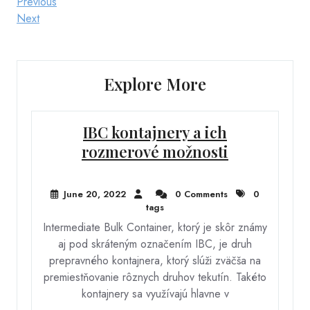
Post
Previous
Previous
Post
Next
Next
navigation
Post
Explore More
IBC kontajnery a ich
rozmerové možnosti
June 20, 2022
0 Comments
0
tags
Intermediate Bulk Container, ktorý je skôr známy
aj pod skráteným označením IBC, je druh
prepravného kontajnera, ktorý slúži zväčša na
premiestňovanie rôznych druhov tekutín. Takéto
kontajnery sa využívajú hlavne v