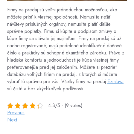
Firmy na predaj sú veľmi jednoduchou možnosťou, ako
môžete prísť k vlastnej spoločnosti. Nemusíte riešiť
návštevy príslušných orgánov, nemusíte platiť ďalšie
správne poplatky. Firmu si kúpite a podpisom zmluvy o
kúpe firmy sa stávate jej majiteľom. Firmy na predaj sú už
riadne registrované, majú pridelené identifikačné daňové
číslo a prakticky sú schopné okamžitého zárobku. Práve z
hľadiska komfortu a jednoduchosti je kúpa vlastnej firmy
preferovanejšia pred jej založením. Môžete si prezrieť
databázu voľných firiem na predaj, z ktorých si môžete
vybrať tú správnu pre vás. Všetky firmy na predaj
Ezmluva
sú čisté a bez akýchkoľvek podlžnosti.
4.3/5 - (9 votes)
Post
Previous
Previous
Post
Next
Next
navigation
Post