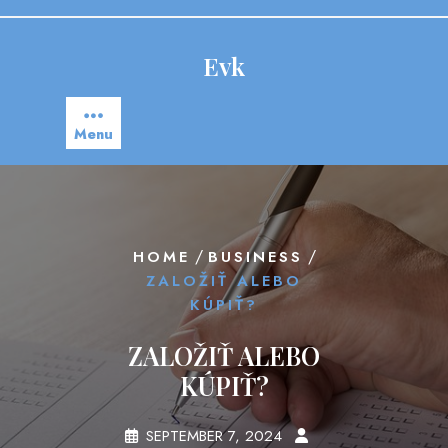
Skip
to
content
Evk
Menu
/
/
HOME
BUSINESS
ZALOŽIŤ ALEBO
KÚPIŤ?
ZALOŽIŤ ALEBO
KÚPIŤ?
SEPTEMBER 7, 2024