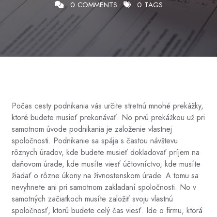
0 COMMENTS
0 TAGS
Počas cesty podnikania vás určite stretnú mnohé prekážky,
ktoré budete musieť prekonávať. No prvú prekážkou už pri
samotnom úvode podnikania je založenie vlastnej
spoločnosti. Podnikanie sa spája s častou návštevu
rôznych úradov, kde budete musieť dokladovať príjem na
daňovom úrade, kde musíte viesť účtovníctvo, kde musíte
žiadať o rôzne úkony na živnostenskom úrade. A tomu sa
nevyhnete ani pri samotnom zakladaní spoločnosti. No v
samotných začiatkoch musíte založiť svoju vlastnú
spoločnosť, ktorú budete celý čas viesť. Ide o firmu, ktorá